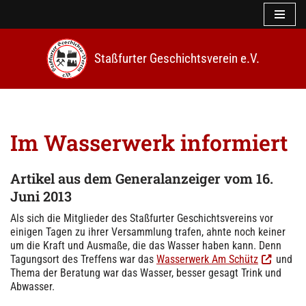
Z
u
Staßfurter Geschichtsverein e.V.
m
I
n
h
a
l
Im Wasserwerk informiert
t
s
p
Artikel
aus dem Generalanzeiger
vom 16.
r
Juni 2013
i
n
Als sich die Mitglieder des Staßfurter Geschichtsvereins vor
g
einigen Tagen zu ihrer Versammlung trafen, ahnte noch keiner
e
um die Kraft und Ausmaße, die das Wasser haben kann. Denn
n
Tagungsort des Treffens war das
Wasserwerk Am Schütz
und
Thema der Beratung war das Wasser, besser gesagt Trink und
Abwasser.