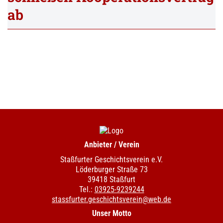
ab
Anbieter / Verein
Staßfurter Geschichtsverein e.V.
Löderburger Straße 73
39418 Staßfurt
Tel.:
03925-9239244
stassfurter.geschichtsverein@web.de
Unser Motto