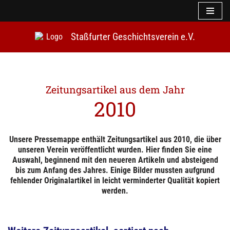
Z
Staßfurter Geschichtsverein e.V.
u
m
I
n
h
a
l
2010
t
s
p
r
Unsere Pressemappe enthält Zeitungsartikel aus 2010, die über
i
unseren Verein veröffentlicht wurden. Hier finden Sie eine
n
Auswahl, beginnend mit den neueren Artikeln und absteigend
g
bis zum Anfang des Jahres. Einige Bilder mussten aufgrund
e
fehlender Originalartikel in leicht verminderter Qualität kopiert
n
werden.