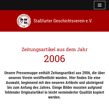
Z
u
Staßfurter Geschichtsverein e.V.
m
I
n
h
a
l
t
2006
s
p
r
i
Unsere Pressemappe enthält Zeitungsartikel aus 2006, die über
n
unseren Verein veröffentlicht wurden. Hier finden Sie eine
g
Auswahl, beginnend mit den neueren Artikeln und absteigend
e
bis zum Anfang des Jahres. Einige Bilder mussten aufgrund
n
fehlender Originalartikel in leicht verminderter Qualität kopiert
werden.