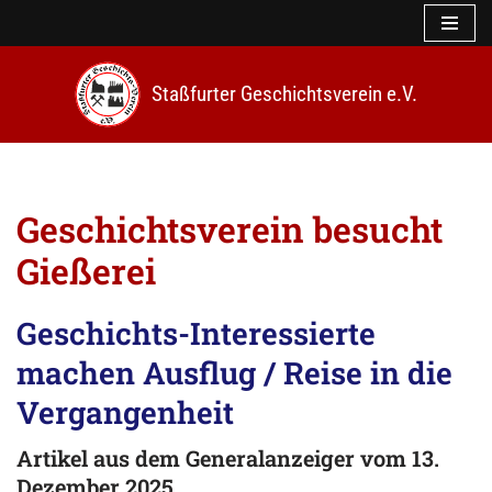
Z
u
Staßfurter Geschichtsverein e.V.
m
I
n
h
a
l
Geschichtsverein besucht
t
s
Gießerei
p
r
i
Geschichts-Interessierte
n
machen Ausflug / Reise in die
g
e
Vergangenheit
n
Artikel
aus dem Generalanzeiger
vom 13.
Dezember 2025