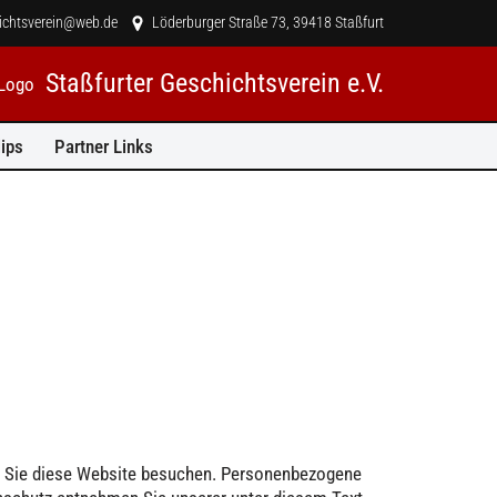
hichtsverein@web.de
Löderburger Straße 73, 39418 Staßfurt
Staßfurter Geschichtsverein e.V.
ips
Partner Links
nn Sie diese Website besuchen. Personenbezogene