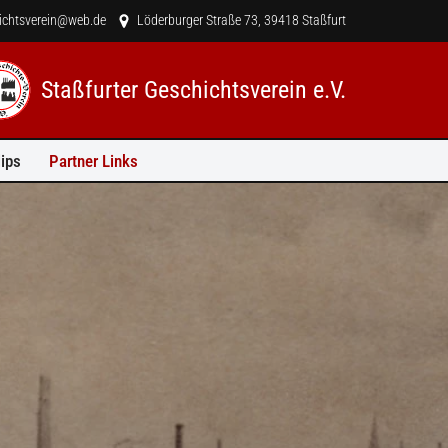
hichtsverein@web.de
Löderburger Straße 73, 39418 Staßfurt
Staßfurter Geschichtsverein e.V.
ips
Partner Links