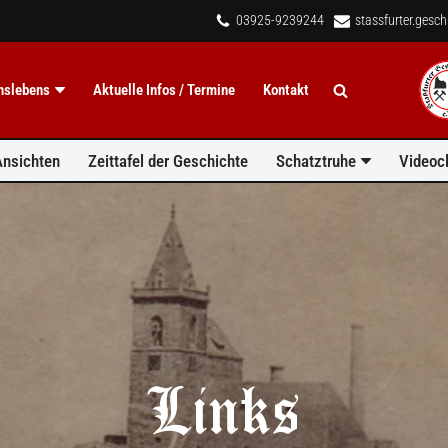
03925-9239244
stassfurter.gesc
inslebens
Aktuelle Infos / Termine
Kontakt
Ansichten
Zeittafel der Geschichte
Schatztruhe
Videocl
Links