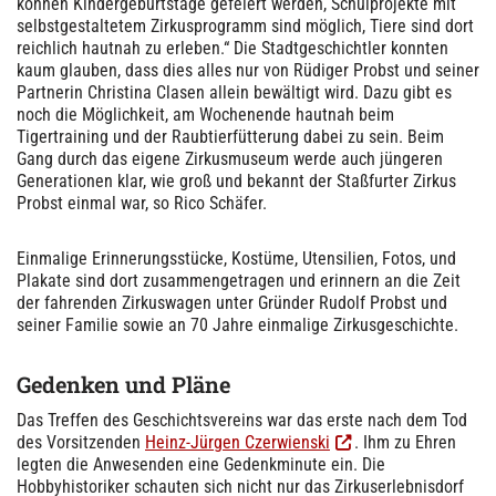
können Kindergeburtstage gefeiert werden, Schulprojekte mit
selbstgestaltetem Zirkusprogramm sind möglich, Tiere sind dort
reichlich hautnah zu erleben.“ Die Stadtgeschichtler konnten
kaum glauben, dass dies alles nur von Rüdiger Probst und seiner
Partnerin Christina Clasen allein bewältigt wird. Dazu gibt es
noch die Möglichkeit, am Wochenende hautnah beim
Tigertraining und der Raubtierfütterung dabei zu sein. Beim
Gang durch das eigene Zirkusmuseum werde auch jüngeren
Generationen klar, wie groß und bekannt der Staßfurter Zirkus
Probst einmal war, so Rico Schäfer.
Einmalige Erinnerungsstücke, Kostüme, Utensilien, Fotos, und
Plakate sind dort zusammengetragen und erinnern an die Zeit
der fahrenden Zirkuswagen unter Gründer Rudolf Probst und
seiner Familie sowie an 70 Jahre einmalige Zirkusgeschichte.
Gedenken und Pläne
Das Treffen des Geschichtsvereins war das erste nach dem Tod
des Vorsitzenden
Heinz-Jürgen Czerwienski
. Ihm zu Ehren
legten die Anwesenden eine Gedenkminute ein. Die
Hobbyhistoriker schauten sich nicht nur das Zirkuserlebnisdorf