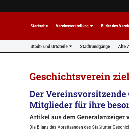
Z
u
Startseite
Vereinsvorstellung
Bilder des Vere
m
I
n
Stadt- und Ortsteile
Stadtrundgänge
Alte 
h
a
l
t
s
Geschichtsverein zie
p
r
Der Vereinsvorsitzende 
i
n
Mitglieder für ihre beso
g
e
Artikel
aus dem Generalanzeiger
v
n
Die Bilanz des Vorsitzenden des Staßfurter Geschic