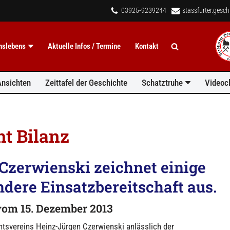
03925-9239244
stassfurter.gesc
inslebens
Aktuelle Infos / Termine
Kontakt
Ansichten
Zeittafel der Geschichte
Schatztruhe
Videocl
ht Bilanz
Czerwienski zeichnet einige
ndere Einsatzbereitschaft aus.
om 15. Dezember 2013
htsvereins Heinz-Jürgen Czerwienski anlässlich der