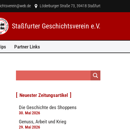
hichtsverein@web.de
Löderburger Straße 73, 39418 Staßfurt
Staßfurter Geschichtsverein e.V.
ips
Partner Links
Neuester Zeitungsartikel
Die Geschichte des Shoppens
30. Mai 2026
Genuss, Arbeit und Krieg
29. Mai 2026