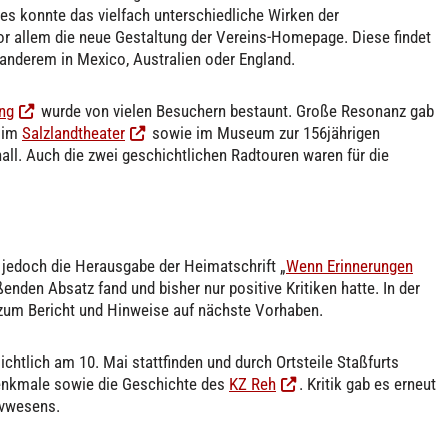
s konnte das vielfach unterschiedliche Wirken der
or allem die neue Gestaltung der Vereins-Homepage. Diese findet
 anderem in Mexico, Australien oder England.
ng
wurde von vielen Besuchern bestaunt. Große Resonanz gab
w im
Salzlandtheater
sowie im Museum zur 156jährigen
all. Auch die zwei geschichtlichen Radtouren waren für die
jedoch die Herausgabe der Heimatschrift „
Wenn Erinnerungen
ißenden Absatz fand und bisher nur positive Kritiken hatte. In der
zum Bericht und Hinweise auf nächste Vorhaben.
sichtlich am 10. Mai stattfinden und durch Ortsteile Staßfurts
 Denkmale sowie die Geschichte des
KZ Reh
. Kritik gab es erneut
ivwesens.