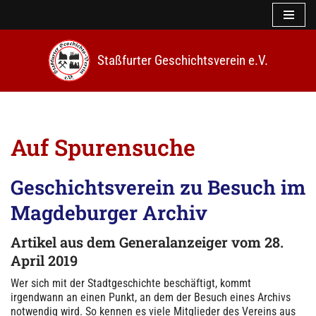
Z
u
Staßfurter Geschichtsverein e.V.
m
I
n
h
a
l
Auf Spurensuche
t
s
p
Geschichtsverein zu Besuch im
r
i
Magdeburger Archiv
n
g
Artikel
aus dem Generalanzeiger
vom 28.
e
April 2019
n
Wer sich mit der Stadtgeschichte beschäftigt, kommt
irgendwann an einen Punkt, an dem der Besuch eines Archivs
notwendig wird. So kennen es viele Mitglieder des Vereins aus