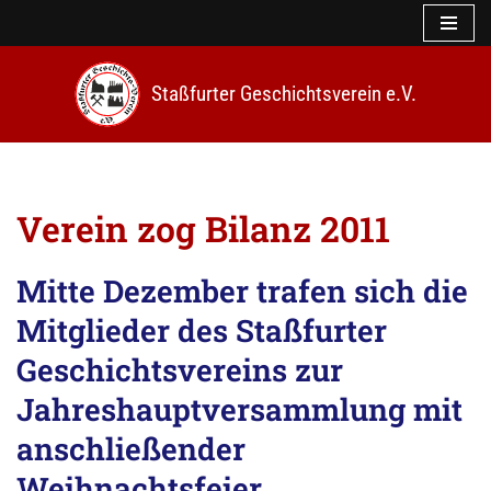
Z
u
Staßfurter Geschichtsverein e.V.
m
I
n
h
a
l
Verein zog Bilanz 2011
t
s
p
Mitte Dezember trafen sich die
r
i
Mitglieder des Staßfurter
n
Geschichtsvereins zur
g
e
Jahreshauptversammlung mit
n
anschließender
Weihnachtsfeier