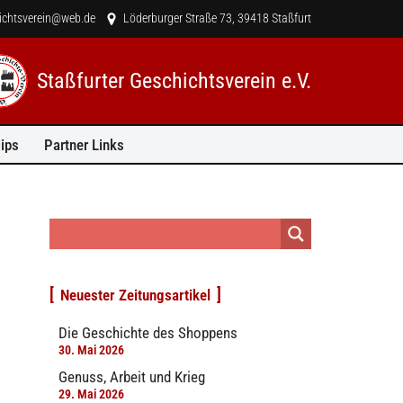
hichtsverein@web.de
Löderburger Straße 73, 39418 Staßfurt
Staßfurter Geschichtsverein e.V.
ips
Partner Links
Neuester Zeitungsartikel
Die Geschichte des Shoppens
30. Mai 2026
Genuss, Arbeit und Krieg
29. Mai 2026