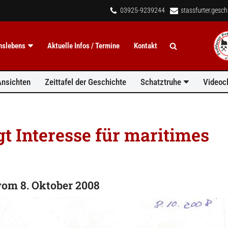
03925-9239244
stassfurter.gesc
inslebens
Aktuelle Infos / Termine
Kontakt
Ansichten
Zeittafel der Geschichte
Schatztruhe
Videocl
t Interesse für maritimes
om 8. Oktober 2008