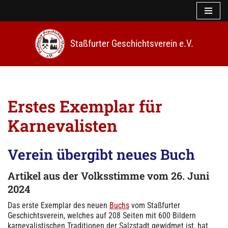
Z
u
Staßfurter Geschichtsverein e.V.
m
I
n
h
a
l
Erstes Exemplar für
t
s
Karnevalisten
p
r
i
Verein übergibt neues Buch
n
g
Artikel
aus der Volksstimme
vom 26. Juni
e
2024
n
Das erste Exemplar des neuen
Buchs
vom Staßfurter
Geschichtsverein, welches auf 208 Seiten mit 600 Bildern
karnevalistischen Traditionen der Salzstadt gewidmet ist, hat