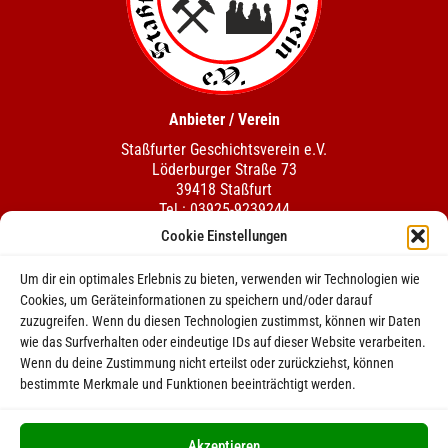
Anbieter / Verein
Staßfurter Geschichtsverein e.V.
Löderburger Straße 73
39418 Staßfurt
Tel.:
03925-9239244
stassfurter.geschichtsverein@web.de
Cookie Einstellungen
Unser Motto
Um dir ein optimales Erlebnis zu bieten, verwenden wir Technologien wie
"Wir l(i)eben Geschichte" wurde der Staßfurter Geschichtsverein
Cookies, um Geräteinformationen zu speichern und/oder darauf
e.V. am 21.November 2005 gegründet. Der Verein beschäftigt
zuzugreifen. Wenn du diesen Technologien zustimmst, können wir Daten
sich mit der Geschichte der alten Salzstadt Staßfurt, deren erste
wie das Surfverhalten oder eindeutige IDs auf dieser Website verarbeiten.
urkundliche Erwähnung auf das Jahr 806 zurückgeht.
Wenn du deine Zustimmung nicht erteilst oder zurückziehst, können
Wichtiges
bestimmte Merkmale und Funktionen beeinträchtigt werden.
Kontakt
Impressum
Akzeptieren