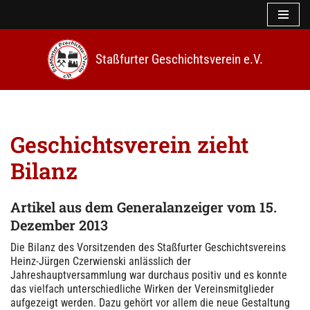
Z
u
Staßfurter Geschichtsverein e.V.
m
I
n
h
a
l
Geschichtsverein zieht
t
s
Bilanz
p
r
i
Artikel
aus dem Generalanzeiger
vom 15.
n
Dezember 2013
g
e
Die Bilanz des Vorsitzenden des Staßfurter Geschichtsvereins
n
Heinz-Jürgen Czerwienski anlässlich der
Jahreshauptversammlung war durchaus positiv und es konnte
das vielfach unterschiedliche Wirken der Vereinsmitglieder
aufgezeigt werden. Dazu gehört vor allem die neue Gestaltung