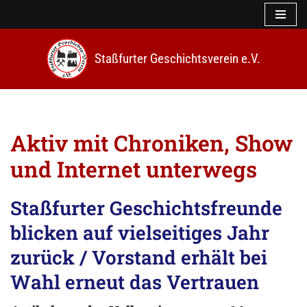
Z
u
Staßfurter Geschichtsverein e.V.
m
I
n
h
a
l
Aktiv mit Chroniken, Show
t
s
und Internet unterwegs
p
r
i
Staßfurter Geschichtsfreunde
n
blicken auf vielseitiges Jahr
g
e
zurück / Vorstand erhält bei
n
Wahl erneut das Vertrauen