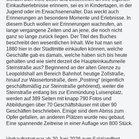
Einkaufserlebnisse erinnern, sei es in Kindertagen, in der
Jugend oder im Erwachsenenalter. Das weckt auch
Erinnerungen an besondere Momente und Erlebnisse. In
diesem Buch wollen wir Erinnerungen wachrufen, an
lange vergangene Zeiten und an jene, die noch nicht
ganz so lange zurück liegen. Der Titel des Buches
beschreibt den wesentlichen Inhalt. Wie hat man seit
1880 hier in der Stadtmitte einkaufen können, welche
Geschäfte gab es damals, welche haben sich bis heute
gehalten und wie sieht derzeit die Haupteinkaufsmeile
Steinstraße aus? Beginnend an der alten Grenze zu
Leopoldshall am Bereich Bahnhof, heutige Zollstraße,
hinauf zur Wassertorstraße, dem „Postring“ (eigentlich
geschäftsmäßig zur Steinstraße gehörend), weiter die
Steinstraße entlang bis zur Einmündung Luisenplatz,
werden auf 389 Seiten mit knapp 790 Fotos und
Abbildungen über 70 Geschäftshäuser mit über 90
Geschäften beschrieben. Einige sind dem Abriss zum
Opfer gefallen, an anderen Plätzen wurde neu gebaut.
Eine spannende Zeitreise in einer Auflage von 800 Stück.
Verkaufsstart war ab 20.Juni 2026 zum Salzlandfest.