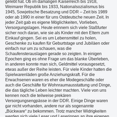
gelebt hat. Ob im damaligen Kaiserreich bis 1918,
Weimarer Republik bis 1933, Nationalsozialismus bis
1945, Sowjetische Besatzung und DDR – Zeit bis 1989
oder ab 1990 in einer für uns Ostdeutsche neuen Zeit. In
jeder Zeit gab es eigene Möglichkeiten, Vorlieben,
Versorgungslagen. Heute erinnern sich viele Staßfurter
sicher noch daran, wie sie als Kinder mit den Eltern zum
Einkauf gingen. Sei es um Lebensmittel zu holen,
Geschenke zu kaufen für Geburtstage und Jubiläen oder
einfach nur um zu schauen, was die
Schaufensterauslagen gerade so zeigten. In einigen
Epochen ging es ohne Frage um das blanke Überleben,
in anderen konnte man sich, Geldmittel vorausgesetzt,
etwas außer der Reihe leisten. Für viele Kinder hatten die
Spielwarenläden große Anziehungskraft. Für die
Erwachsenen waren es eher die Modegeschäfte oder
auch die Geschäfte für Wohnraumausstattung und Dinge,
die das tägliche Leben leichter machten. Viele von uns
kennen noch die teilweise prekären
Versorgungsengpässe in der DDR. Einige Dinge waren
gar nicht vorhanden, andere nur als sogenannte
„Bückware“ zu bekommen. Trotz mancher Widrigkeiten
werden sich viele Leser und Leserinnen an ihre eigenen