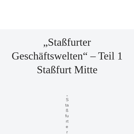
„Staßfurter
Geschäftswelten“ – Teil 1
Staßfurt Mitte
„
S
ta
ß
fu
rt
e
r